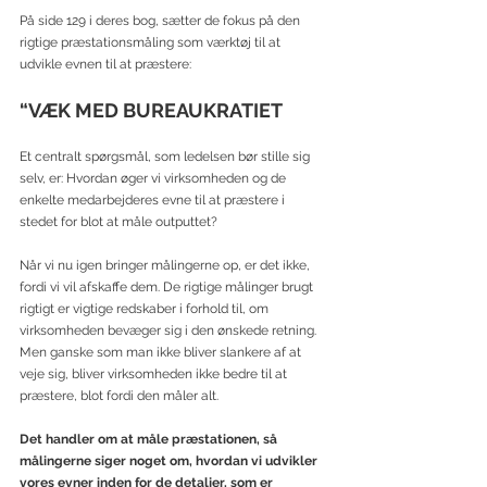
På side 129 i deres bog, sætter de fokus på den 
rigtige præstationsmåling som værktøj til at 
udvikle evnen til at præstere:
“VÆK MED BUREAUKRATIET
Et centralt spørgsmål, som ledelsen bør stille sig 
selv, er: Hvordan øger vi virksomheden og de 
enkelte medarbejderes evne til at præstere i 
stedet for blot at måle outputtet?
Når vi nu igen bringer målingerne op, er det ikke, 
fordi vi vil afskaffe dem. De rigtige målinger brugt 
rigtigt er vigtige redskaber i forhold til, om 
virksomheden bevæger sig i den ønskede retning. 
Men ganske som man ikke bliver slankere af at 
veje sig, bliver virksomheden ikke bedre til at 
præstere, blot fordi den måler alt.
Det handler om at måle præstationen, så 
målingerne siger noget om, hvordan vi udvikler 
vores evner inden for de detaljer, som er 