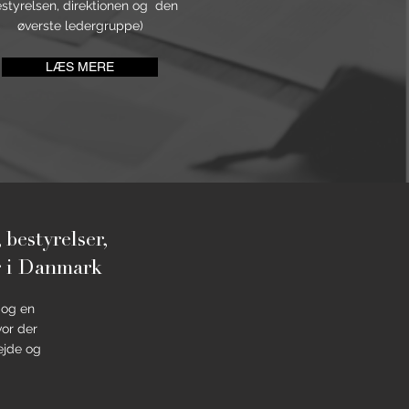
estyrelsen, direktionen og den
øverste ledergruppe)
LÆS MERE
bestyrelser,
er i Danmark
 og en
or der
bejde og