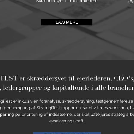
Skræddersyet til mellemledere
(B
LÆS MERE
T er skræddersyet til ejerlederen, CEO's, 
, ledergrupper og kapitalfonde i alle branch
egiTest er inklusiv en foranalyse, skræddersyning, testgennemførelse
g gennemgang af StrategiTest rapporten, samt 2 times workshop, hv
parring på prioritering af indsatserne, der skal løfte jeres strategiar
eksekveringskraft.