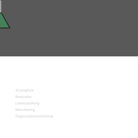
SPECIALISERET I
Strategitest
Bestyrelse
Lederudvikling
Rekruttering
Organisationsudvikling