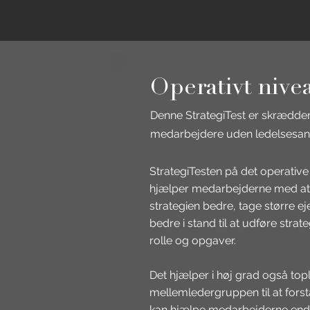
Operativt nive
Denne StrategiTest er skrædders
medarbejdere uden ledelsesan
StrategiTesten på det operative
hjælper medarbejderne med at 
strategien bedre, tage større ej
bedre i stand til at udføre strat
rolle og opgaver.
Det hjælper i høj grad også to
mellemledergruppen til at fors
kan hjælpe medarbejderne end