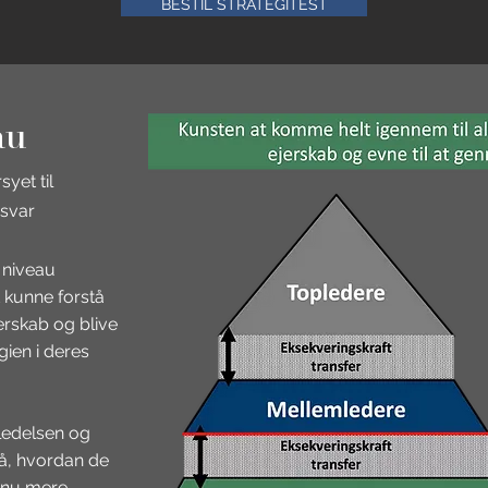
BESTIL STRATEGITEST
au
yet til
svar
 niveau
kunne forstå
erskab og blive
egien i deres
pledelsen og
tå, hvordan de
nu mere.