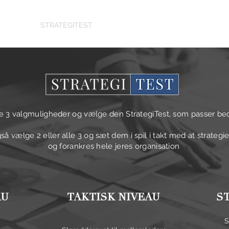
DELSER
STRATEGITEST
KURSER & FOREDRAG
KUNDER
e 3 valgmuligheder og vælge den StrategiTest, som passer beds
så vælge 2 eller alle 3 og sæt dem i spil i takt med at strateg
og forankres hele jeres organisation
AU
TAKTISK NIVEAU
S
S