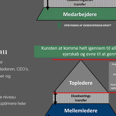
au
er
rlederen, CEO's,
per og
ke niveau
t optimere hele