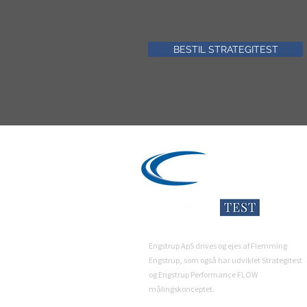
BESTIL STRATEGITEST
ENGSTRUP
Engstrup ApS drives og ejes af Flemming
Engstrup, som også har udviklet Strategitest
og Engstrup Performance FLOW
målingskonceptet.