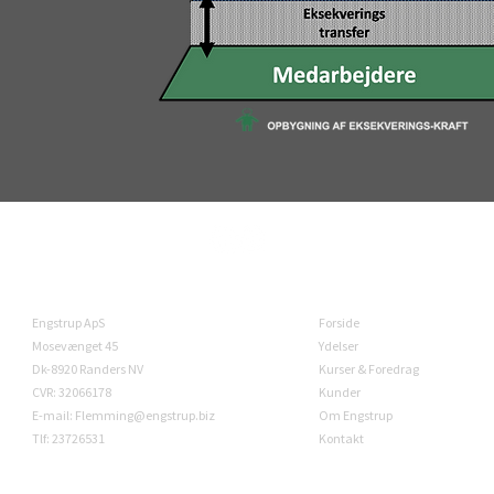
INFORMATION
LINKS
Engstrup ApS
Forside
Mosevænget 45
Ydelser
Dk-8920 Randers NV
Kurser & Foredrag
CVR: 32066178
Kunder
E-mail: Flemming@engstrup.biz
Om Engstrup
Tlf: 23726531
Kontakt