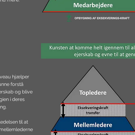
niveau hjælper
nne forstå
erskab og blive
egien i deres
ng.
edelsen til at
e mellemlederne