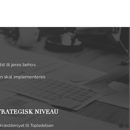
BLOG
OM
KONTAKT
t til jeres behov.
ien skal implementeres
TRATEGISK NIVEAU
kræddersyet til Topledelsen