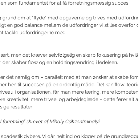
en som fundamentet for at få forretningsmæssig succes.
g grund om at ”flyde” med opgaverne og trives med udfordrin
ligt en god balance mellem de udfordringer vi stilles overfor 
 at tackle udfordringerne med.
svært, men det kræver selvfølgelig en skarp fokusering på hvil
 der skaber flow og en holdningsændring i ledelsen.
 det nemlig om – parallelt med at man ønsker at skabe for
r hen til succesen på en ordentlig måde. Det kan flow-teorie
niveau i organisationen, får man mere læring, mere kompeten
e kreativitet, mere trivsel og arbejdsglæde – dette fører alt an
ige resultater.
forretning” skrevet af Mihaly Csikzentmihalyi.
 spadestik dybere. Vi går helt ind og kigger på de grundlægge