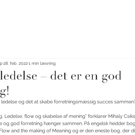
DELSER
STRATEGITEST
KURSER & FOREDRAG
KUNDER
up
28. feb. 2022
1 min læsning
edelse – det er en god
g!
 ledelse og det at skabe forretningsmæssig succes sammen
g, Ledelse, flow og skabelse af mening” forklarer Mihaly Csik
e og god forretning hænger sammen. På engelsk hedder bo
Flow and the making of Meaning og er den eneste bog, der di