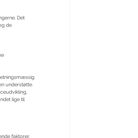
gerne. Det 
og de 
ke 
retningsmæssig 
n understøtte. 
ceudvikling, 
det lige til 
nde faktorer, 