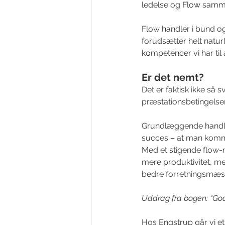
ledelse og Flow samm
Flow handler i bund o
forudsætter helt natur
kompetencer vi har til
Er det nemt?
Det er faktisk ikke så 
præstationsbetingelser
Grundlæggende handler
succes – at man komme
Med et stigende flow-
mere produktivitet, mer
bedre forretningsmæss
Uddrag fra bogen: “God 
Hos Engstrup går vi et