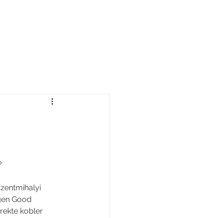
BLOG
OM
KONTAKT
?
szentmihalyi 
gen Good 
rekte kobler 